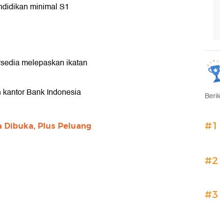
endidikan minimal S1
ersedia melepaskan ikatan
h kantor Bank Indonesia
Beri
#1
a Dibuka, Plus Peluang
#2
#3