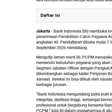
Bank Indonesia membuka lowongan kerja melalui selek
Daftar Isi
Syarat Seleksi Penerimaan PCPM
Jakarta
-
Bank Indonesia (BI) membuka low
Jurusan yang Dibutuhkan
penerimaan Pendidikan Calon Pegawai A
Cara Daftar dan Periode
angkatan 40. Pendaftaran dibuka mulai 7
September 2025 mendatang.
Mengutip laman resmi BI, PCPM merupakan
memenuhi kebutuhan pegawai yang akan 
Segmen Jabatan Officer dengan Pangkat A
dikembangkan sebagai kader Pimpinan Ba
trainee
). Seleksi ini bisa diikuti oleh lulu
berbagai jurusan.
"Bank Indonesia mengundang putra-putri t
integritas, dedikasi tinggi, semangat beri
profesional untuk bergabung bersama Bank
PCPM," tulis BI dalam unggahannya di a