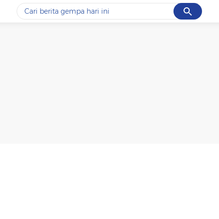
Cancel
Yang sedang ramai dicari
#1
data live draw sgp
#2
kebakaran
#3
prabowo
#4
iran
#5
gempa hari ini
Promoted
Terakhir yang dicari
Loading...