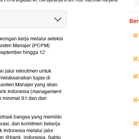
si PCPM angkatan 40. Cek syaratnya di sini. Foto: Rachman Haryanto
Ber
 40 Bank Indonesia
#
ongan kerja melalui seleksi
sisten Manajer (PCPM)
 September hingga 12
#
 jalur rekrutmen untuk
#
melaksanakan tugas di
sisten Manajer yang akan
nk Indonesia (
management
san minimal S1 dan dari
#
erbaik bangsa yang memiliki
#
novasi, dan komitmen bekerja
 Indonesia melalui jalur
kun @bank_indonesia, Sabtu