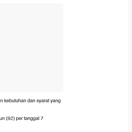
T
an kebutuhan dan syarat yang
un (S2) per tanggal 7