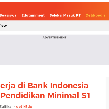
Beasiswa
Edutainment
Seleksi Masuk PT
Detikpedia
View
ADVERTISEMENT
rja di Bank Indonesia
 Pendidikan Minimal S1
Zulfikar -
detikEdu