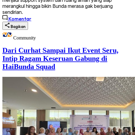
merangkul hingga bikin Bunda merasa gak berjuang
sendirian.
Komentar
Bagikan
Community
Dari Curhat Sampai Ikut Event Seru,
Intip Ragam Keseruan Gabung di
HaiBunda Squad