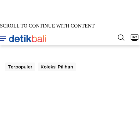
SCROLL TO CONTINUE WITH CONTENT
Home
Berita
Sepakbola
Hukum & Kriminal
Buda
Terpopuler
Koleksi Pilihan