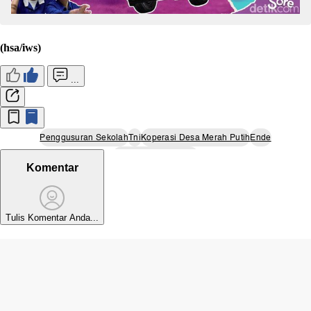
(hsa/iws)
...
Penggusuran Sekolah
Tni
Koperasi Desa Merah Putih
Ende
Nusa Tenggara Timur
Komentar
Tulis Komentar Anda...