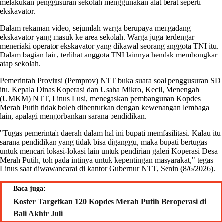
melakukan penggusuran sekolah menggunakan alat berat seperti
ekskavator.
Dalam rekaman video, sejumlah warga berupaya mengadang
ekskavator yang masuk ke area sekolah. Warga juga terdengar
meneriaki operator ekskavator yang dikawal seorang anggota TNI itu.
Dalam bagian lain, terlihat anggota TNI lainnya hendak membongkar
atap sekolah.
Pemerintah Provinsi (Pemprov) NTT buka suara soal penggusuran SD
itu. Kepala Dinas Koperasi dan Usaha Mikro, Kecil, Menengah
(UMKM) NTT, Linus Lusi, menegaskan pembangunan Kopdes
Merah Putih tidak boleh dibenturkan dengan kewenangan lembaga
lain, apalagi mengorbankan sarana pendidikan.
"Tugas pemerintah daerah dalam hal ini bupati memfasilitasi. Kalau itu
sarana pendidikan yang tidak bisa diganggu, maka bupati bertugas
untuk mencari lokasi-lokasi lain untuk pendirian galeri Koperasi Desa
Merah Putih, toh pada intinya untuk kepentingan masyarakat," tegas
Linus saat diwawancarai di kantor Gubernur NTT, Senin (8/6/2026).
Baca juga:
Koster Targetkan 120 Kopdes Merah Putih Beroperasi di
Bali Akhir Juli