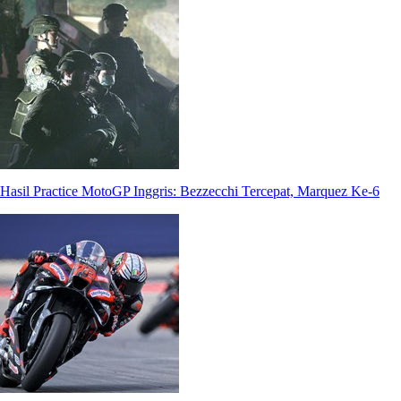
Hasil Practice MotoGP Inggris: Bezzecchi Tercepat, Marquez Ke-6