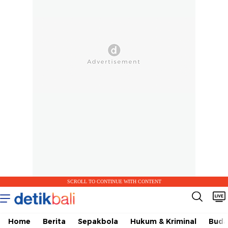
SCROLL TO CONTINUE WITH CONTENT
Home
Berita
Sepakbola
Hukum & Kriminal
Buda