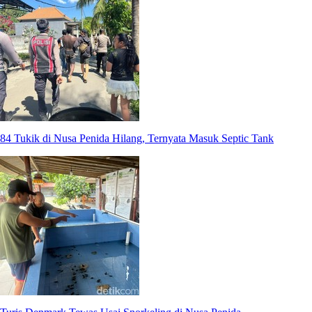
84 Tukik di Nusa Penida Hilang, Ternyata Masuk Septic Tank