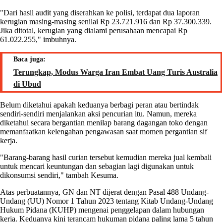
"Dari hasil audit yang diserahkan ke polisi, terdapat dua laporan
kerugian masing-masing senilai Rp 23.721.916 dan Rp 37.300.339.
Jika ditotal, kerugian yang dialami perusahaan mencapai Rp
61.022.255," imbuhnya.
Baca juga:
Terungkap, Modus Warga Iran Embat Uang Turis Australia
di Ubud
Belum diketahui apakah keduanya berbagi peran atau bertindak
sendiri-sendiri menjalankan aksi pencurian itu. Namun, mereka
diketahui secara bergantian menilap barang dagangan toko dengan
memanfaatkan kelengahan pengawasan saat momen pergantian sif
kerja.
"Barang-barang hasil curian tersebut kemudian mereka jual kembali
untuk mencari keuntungan dan sebagian lagi digunakan untuk
dikonsumsi sendiri," tambah Kesuma.
Atas perbuatannya, GN dan NT dijerat dengan Pasal 488 Undang-
Undang (UU) Nomor 1 Tahun 2023 tentang Kitab Undang-Undang
Hukum Pidana (KUHP) mengenai penggelapan dalam hubungan
kerja. Keduanya kini terancam hukuman pidana paling lama 5 tahun