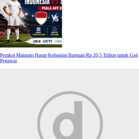
Pemkot Mataram Harap Kebagian Bantuan Rp 20,5 Triliun untuk Gaji
Pegawai