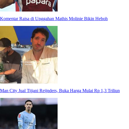
Komentar Raisa di Unggahan Mathis Molinie Bikin Heboh
Man City Jual Tijjani Reijnders, Buka Harga Mulai Rp 1,3 Triliun