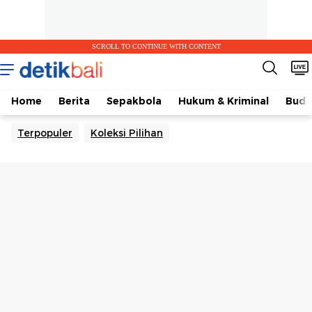
SCROLL TO CONTINUE WITH CONTENT
Home
Berita
Sepakbola
Hukum & Kriminal
Buda
Terpopuler
Koleksi Pilihan