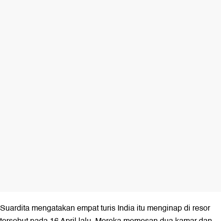
Suardita mengatakan empat turis India itu menginap di resor
tersebut pada 16 April lalu. Mereka memesan dua kamar dan