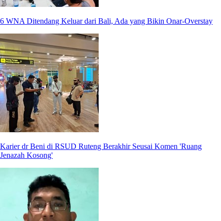
6 WNA Ditendang Keluar dari Bali, Ada yang Bikin Onar-Overstay
Karier dr Beni di RSUD Ruteng Berakhir Seusai Komen 'Ruang
Jenazah Kosong'