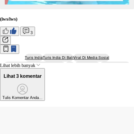
(iws/iws)
3
Turis India
Turis India Di Bali
Viral Di Media Sosial
Lihat lebih banyak
Turis India Curi Handuk Hotel Ubud
Ubud
Polres Gianyar
Berita Bali Terkini
Lihat 3 komentar
Tulis Komentar Anda...