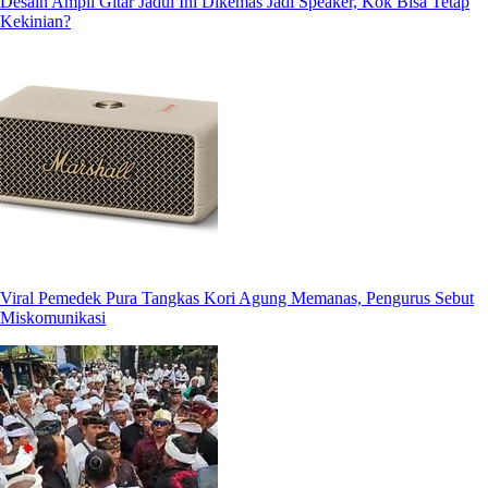
Desain Ampli Gitar Jadul Ini Dikemas Jadi Speaker, Kok Bisa Tetap
Kekinian?
Viral Pemedek Pura Tangkas Kori Agung Memanas, Pengurus Sebut
Miskomunikasi