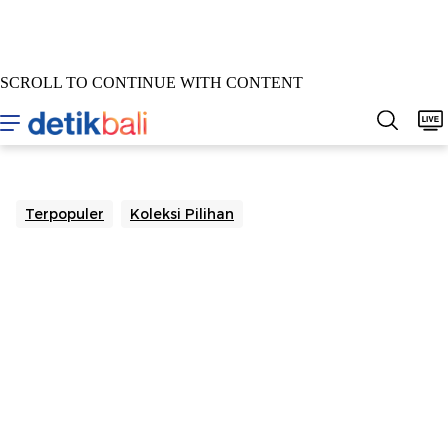
SCROLL TO CONTINUE WITH CONTENT
Home
Berita
Sepakbola
Hukum & Kriminal
Buda
Terpopuler
Koleksi Pilihan