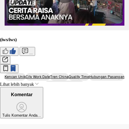
(iws/iws)
...
Kencan Unik
City Work Date
Tren China
Quality Time
Hubungan Pasangan
Lihat lebih banyak
Penghasilan Tambahan
Komentar
Tulis Komentar Anda...