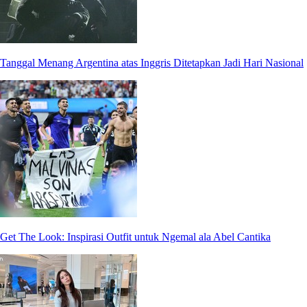
Tanggal Menang Argentina atas Inggris Ditetapkan Jadi Hari Nasional
Get The Look: Inspirasi Outfit untuk Ngemal ala Abel Cantika