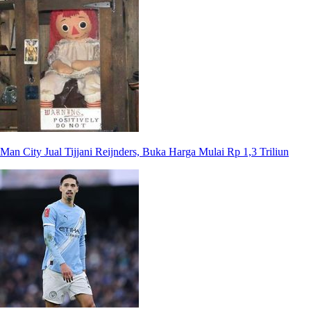
Man City Jual Tijjani Reijnders, Buka Harga Mulai Rp 1,3 Triliun