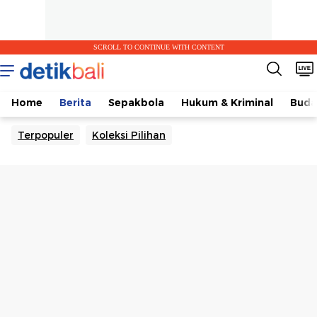
SCROLL TO CONTINUE WITH CONTENT
Home
Berita
Sepakbola
Hukum & Kriminal
Buda
Terpopuler
Koleksi Pilihan