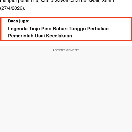
menjadi pelatih itu, saat diwawancarai detikBali, Senin
(27/4/2026).
Baca juga:
Legenda Tinju Pino Bahari Tunggu Perhatian
Pemerintah Usai Kecelakaan
ADVERTISEMENT