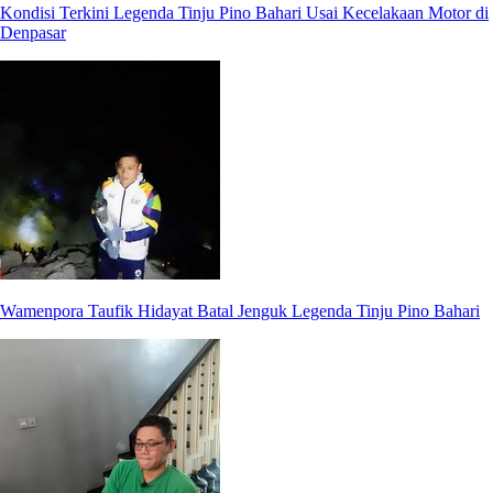
Kondisi Terkini Legenda Tinju Pino Bahari Usai Kecelakaan Motor di
Denpasar
Wamenpora Taufik Hidayat Batal Jenguk Legenda Tinju Pino Bahari