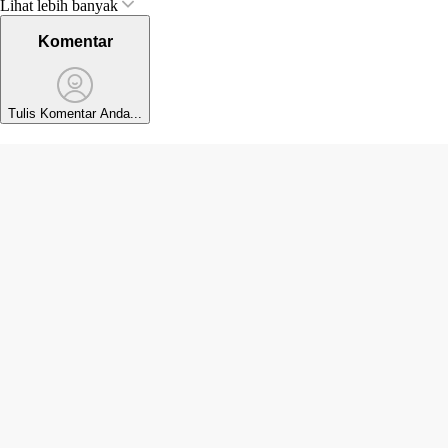
Lihat lebih banyak
Perhatian Pemerintah
Dana Pensiun Atlet
Prestasi Olahraga
Tinju Indonesia
Komentar
Tulis Komentar Anda...