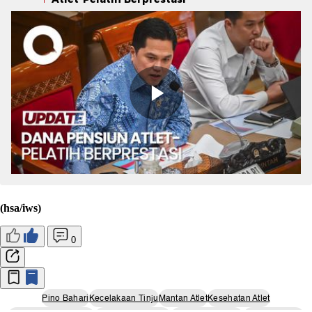
(hsa/iws)
0
Pino Bahari
Kecelakaan Tinju
Mantan Atlet
Kesehatan Atlet