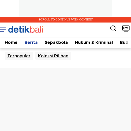
SCROLL TO CONTINUE WITH CONTENT
Home
Berita
Sepakbola
Hukum & Kriminal
Buda
Terpopuler
Koleksi Pilihan