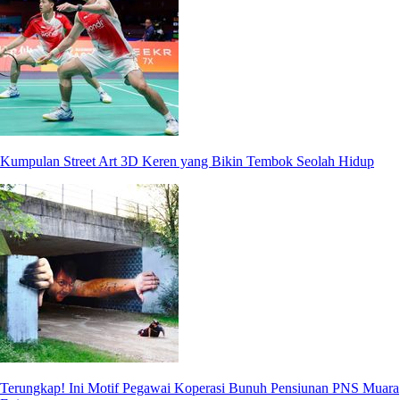
Kumpulan Street Art 3D Keren yang Bikin Tembok Seolah Hidup
Terungkap! Ini Motif Pegawai Koperasi Bunuh Pensiunan PNS Muara