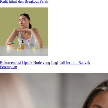
Kulit Iritasi dan Breakout Parah
Rekomendasi Lipstik Nude yang Lagi Jadi Incaran Banyak
Perempuan