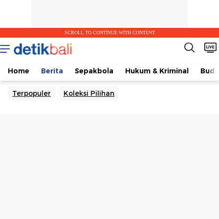
SCROLL TO CONTINUE WITH CONTENT
Home
Berita
Sepakbola
Hukum & Kriminal
Buda
Terpopuler
Koleksi Pilihan