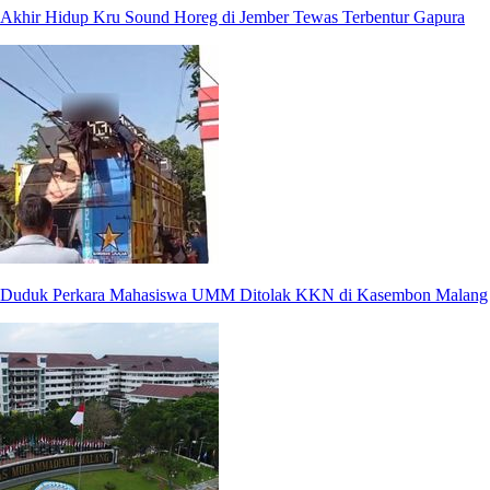
Akhir Hidup Kru Sound Horeg di Jember Tewas Terbentur Gapura
Duduk Perkara Mahasiswa UMM Ditolak KKN di Kasembon Malang