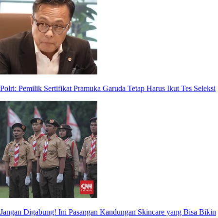
Polri: Pemilik Sertifikat Pramuka Garuda Tetap Harus Ikut Tes Seleksi
Jangan Digabung! Ini Pasangan Kandungan Skincare yang Bisa Bikin