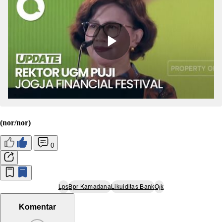
(nor/nor)
0
Lps
Bpr Kamadana
Likuiditas Bank
Ojk
Komentar