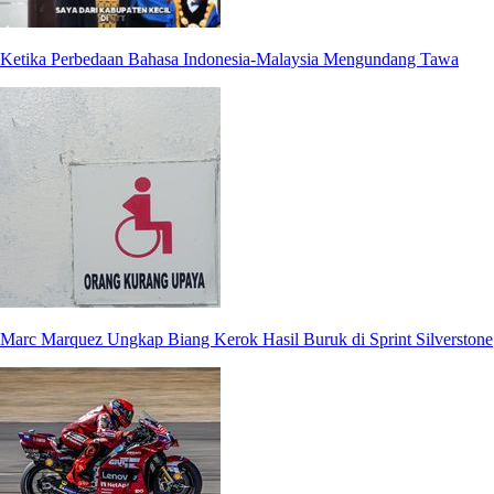
Ketika Perbedaan Bahasa Indonesia-Malaysia Mengundang Tawa
Marc Marquez Ungkap Biang Kerok Hasil Buruk di Sprint Silverstone