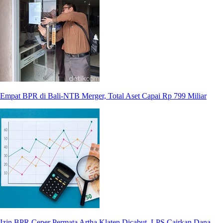
Empat BPR di Bali-NTB Merger, Total Aset Capai Rp 799 Miliar
Izin BPR Ceper Permata Artha Klaten Dicabut, LPS Cairkan Dana