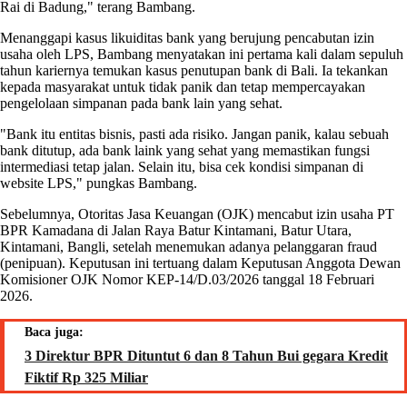
Rai di Badung," terang Bambang.
Menanggapi kasus likuiditas bank yang berujung pencabutan izin
usaha oleh LPS, Bambang menyatakan ini pertama kali dalam sepuluh
tahun kariernya temukan kasus penutupan bank di Bali. Ia tekankan
kepada masyarakat untuk tidak panik dan tetap mempercayakan
pengelolaan simpanan pada bank lain yang sehat.
"Bank itu entitas bisnis, pasti ada risiko. Jangan panik, kalau sebuah
bank ditutup, ada bank laink yang sehat yang memastikan fungsi
intermediasi tetap jalan. Selain itu, bisa cek kondisi simpanan di
website LPS," pungkas Bambang.
Sebelumnya, Otoritas Jasa Keuangan (OJK) mencabut izin usaha PT
BPR Kamadana di Jalan Raya Batur Kintamani, Batur Utara,
Kintamani, Bangli, setelah menemukan adanya pelanggaran fraud
(penipuan). Keputusan ini tertuang dalam Keputusan Anggota Dewan
Komisioner OJK Nomor KEP-14/D.03/2026 tanggal 18 Februari
2026.
Baca juga:
3 Direktur BPR Dituntut 6 dan 8 Tahun Bui gegara Kredit
Fiktif Rp 325 Miliar