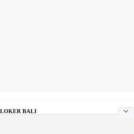
LOKER BALI
Selengkapnya
Kemnaker Rekrut Peserta Magang ke Jepang, Cek Syarat dan Cara