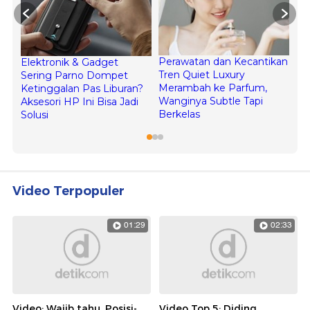
Video Terpopuler
01:29
02:33
Video: Wajib tahu, Posisi-
Video Top 5: Diding