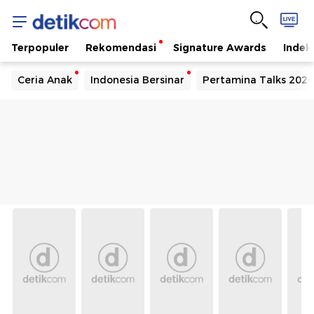
Berita
Terbaru
Terpopuler
Rekomendasi
Signature Awards
Indek
dan
Ceria Anak
Indonesia Bersinar
Pertamina Talks 2026
Terpecaya
Hari
ini
-
Detikcom