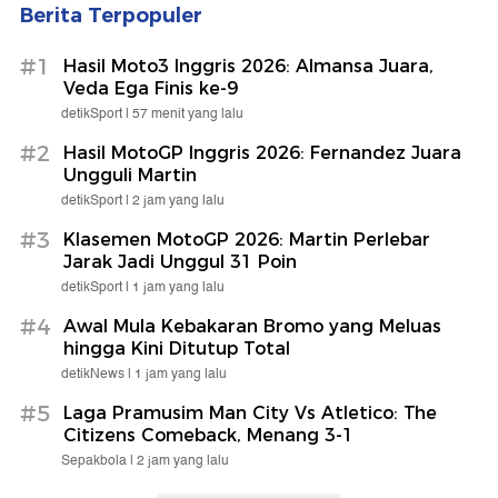
Berita Terpopuler
#1
Hasil Moto3 Inggris 2026: Almansa Juara,
Veda Ega Finis ke-9
detikSport |
57 menit yang lalu
#2
Hasil MotoGP Inggris 2026: Fernandez Juara
Ungguli Martin
detikSport |
2 jam yang lalu
#3
Klasemen MotoGP 2026: Martin Perlebar
Jarak Jadi Unggul 31 Poin
detikSport |
1 jam yang lalu
#4
Awal Mula Kebakaran Bromo yang Meluas
hingga Kini Ditutup Total
detikNews |
1 jam yang lalu
#5
Laga Pramusim Man City Vs Atletico: The
Citizens Comeback, Menang 3-1
Sepakbola |
2 jam yang lalu