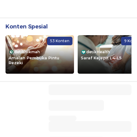
Konten Spesial
53 Konten
9 Kon
detikHikmah
detikHealth
Amalan Pembuka Pintu
Saraf Kejepit L4-L5
Rezeki